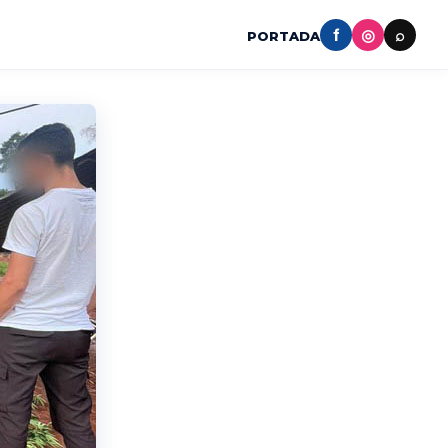
f
◎
⌕
PORTADA