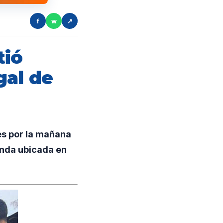
f
w
↗
tió
gal de
es por la mañana
enda ubicada en