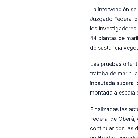
La intervención se 
Juzgado Federal de
los investigadores
44 plantas de mari
de sustancia vege
Las pruebas orient
trataba de marihuan
incautada supera l
montada a escala en
Finalizadas las ac
Federal de Oberá, q
continuar con las d
en libertad supedit