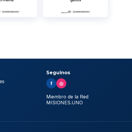
Seguinos
es
f
◎
s
Miembro de la Red
MISIONES.UNO