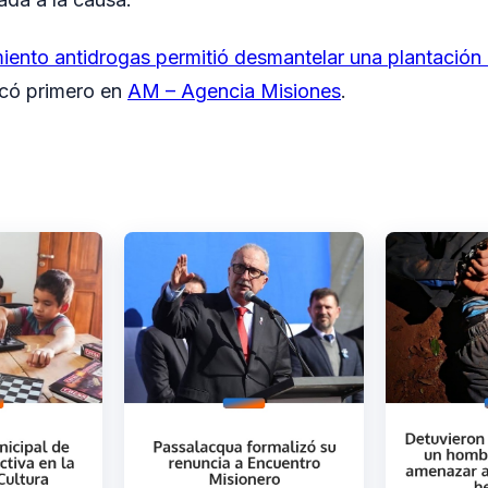
iento antidrogas permitió desmantelar una plantación 
icó primero en
AM – Agencia Misiones
.