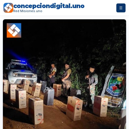
concepciondigital.uno
☰
Red Misiones.uno