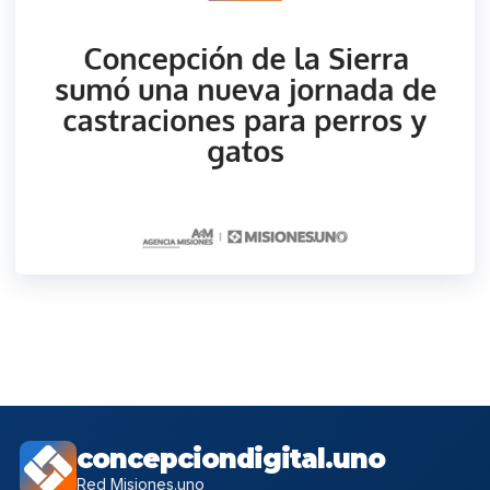
concepciondigital.uno
Red Misiones.uno