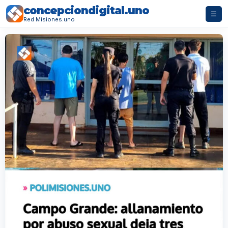
concepciondigital.uno
☰
Red Misiones.uno