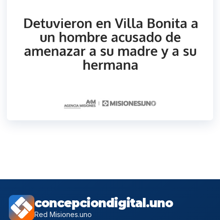
concepciondigital.uno
Red Misiones.uno