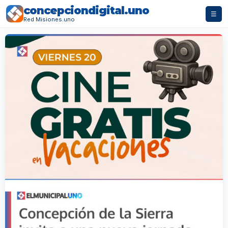
concepciondigital.uno
☰
Red Misiones.uno