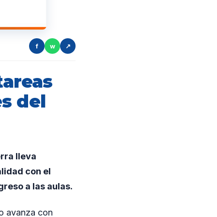
f
w
↗
tareas
s del
rra lleva
lidad con el
reso a las aulas.
pio avanza con