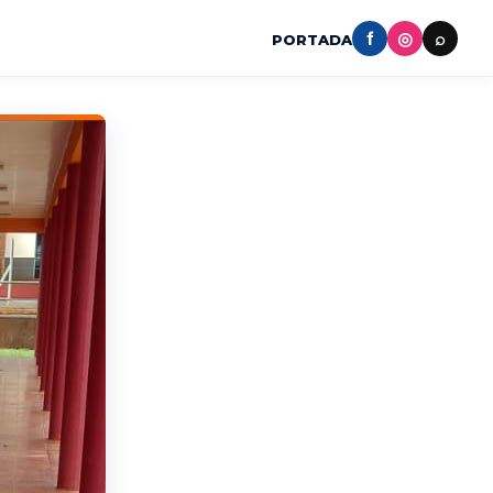
f
◎
⌕
PORTADA