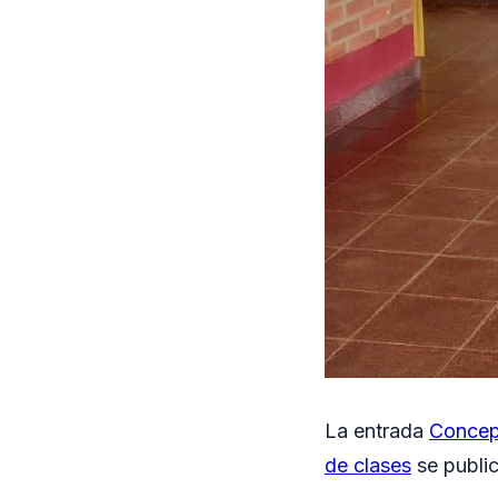
La entrada
Concepc
de clases
se publi