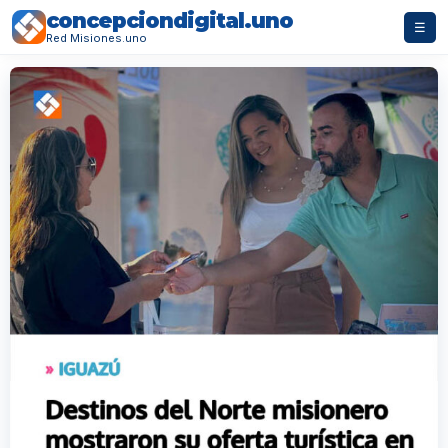
concepciondigital.uno
☰
Red Misiones.uno