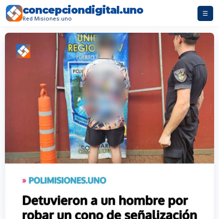
concepciondigital.uno
☰
Red Misiones.uno