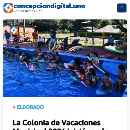
concepciondigital.uno
☰
Red Misiones.uno