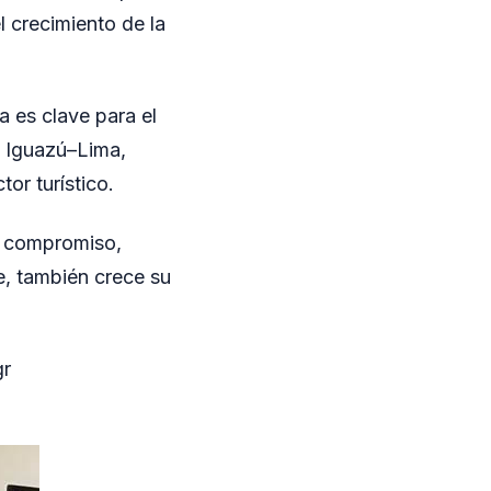
l crecimiento de la
 es clave para el
o Iguazú–Lima,
or turístico.
n compromiso,
, también crece su
gr