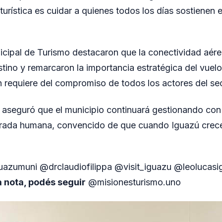
 turística es cuidar a quienes todos los días sostienen e
cipal de Turismo destacaron que la conectividad aérea
stino y remarcaron la importancia estratégica del vuel
 requiere del compromiso de todos los actores del sect
a aseguró que el municipio continuará gestionando co
irada humana, convencido de que cuando Iguazú crece
uazumuni @drclaudiofilippa @visit_iguazu @leolucasi
a nota, podés seguir
@misionesturismo.uno