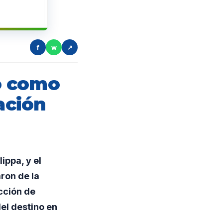
f
w
↗
mo como
ación
ippa, y el
ron de la
cción de
el destino en