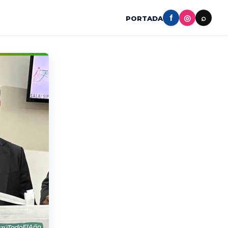
f
◎
⌕
PORTADA