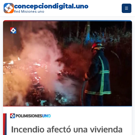
concepciondigital.uno
☰
Red Misiones.uno