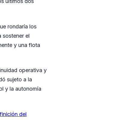
os últimos dos
ue rondaría los
a sostener el
ente y una flota
tinuidad operativa y
ó sujeto a la
ol y la autonomía
inición del