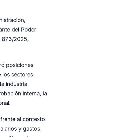
nistración,
tante del Poder
to 873/2025,
ró posiciones
 los sectores
a industria
obación interna, la
onal.
frente al contexto
alarios y gastos