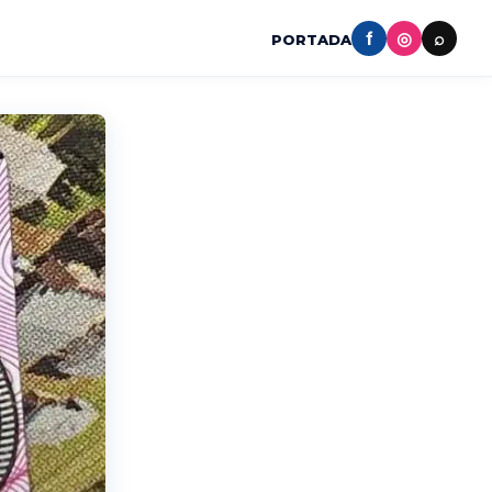
f
◎
⌕
PORTADA