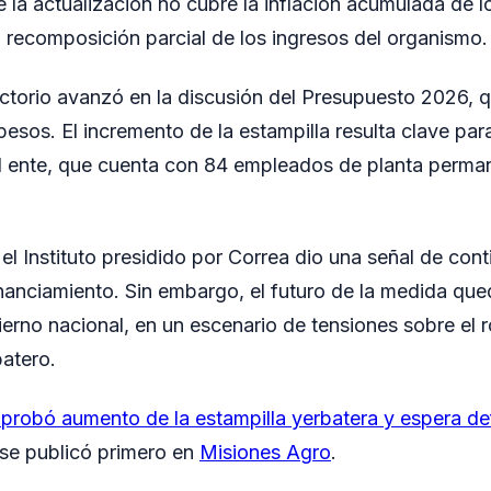
 la actualización no cubre la inflación acumulada de l
a recomposición parcial de los ingresos del organismo.
rectorio avanzó en la discusión del Presupuesto 2026, q
esos. El incremento de la estampilla resulta clave par
l ente, que cuenta con 84 empleados de planta perman
el Instituto presidido por Correa dio una señal de con
anciamiento. Sin embargo, el futuro de la medida qued
ierno nacional, en un escenario de tensiones sobre el r
atero.
robó aumento de la estampilla yerbatera y espera def
se publicó primero en
Misiones Agro
.