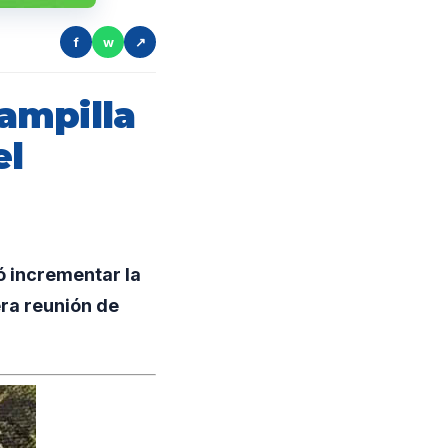
f
w
↗
ampilla
el
ó incrementar la
era reunión de