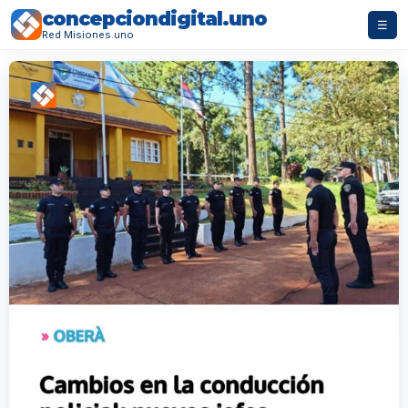
concepciondigital.uno
☰
Red Misiones.uno