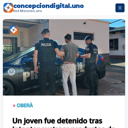
concepciondigital.uno
☰
Red Misiones.uno