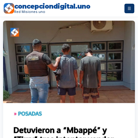
concepciondigital.uno
☰
Red Misiones.uno