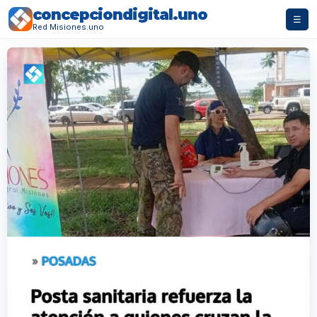
concepciondigital.uno
☰
Red Misiones.uno