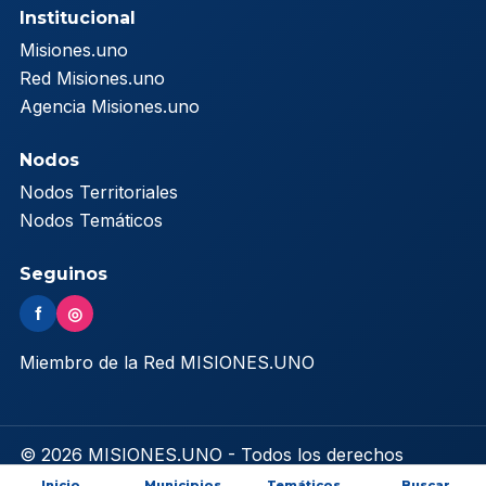
Institucional
Misiones.uno
Red Misiones.uno
Agencia Misiones.uno
Nodos
Nodos Territoriales
Nodos Temáticos
Seguinos
f
◎
Miembro de la Red MISIONES.UNO
© 2026 MISIONES.UNO - Todos los derechos
reservados
Inicio
Municipios
Temáticos
Buscar