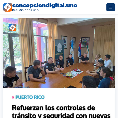
concepciondigital.uno
☰
Red Misiones.uno