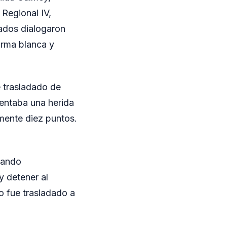
 Regional IV,
mados dialogaron
arma blanca y
e trasladado de
sentaba una herida
amente diez puntos.
mando
y detener al
o fue trasladado a