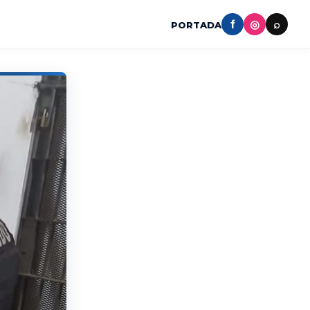
f
◎
⌕
PORTADA