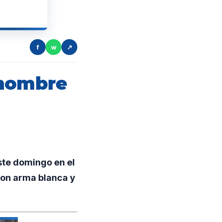
f
w
↗
 hombre
te domingo en el
con arma blanca y