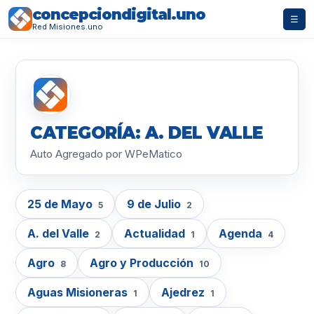
concepciondigital.uno
☰
Red Misiones.uno
CATEGORÍA: A. DEL VALLE
Auto Agregado por WPeMatico
25 de Mayo
9 de Julio
5
2
A. del Valle
Actualidad
Agenda
2
1
4
Agro
Agro y Producción
8
10
Aguas Misioneras
Ajedrez
1
1