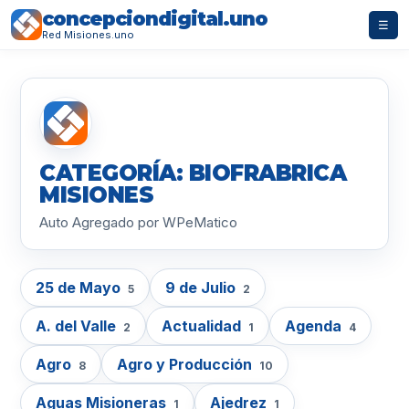
concepciondigital.uno
☰
Red Misiones.uno
CATEGORÍA: BIOFRABRICA
MISIONES
Auto Agregado por WPeMatico
25 de Mayo
9 de Julio
5
2
A. del Valle
Actualidad
Agenda
2
1
4
Agro
Agro y Producción
8
10
Aguas Misioneras
Ajedrez
1
1