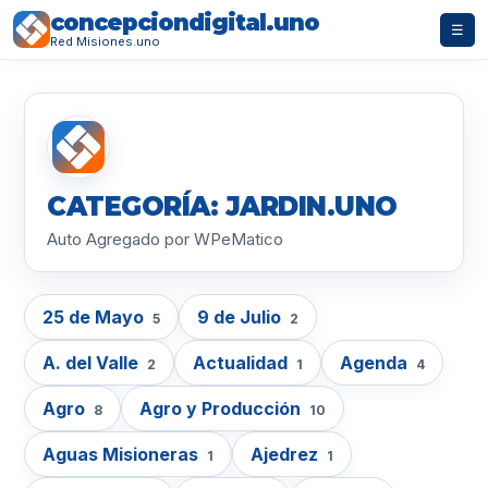
concepciondigital.uno
☰
Red Misiones.uno
CATEGORÍA: JARDIN.UNO
Auto Agregado por WPeMatico
25 de Mayo
9 de Julio
5
2
A. del Valle
Actualidad
Agenda
2
1
4
Agro
Agro y Producción
8
10
Aguas Misioneras
Ajedrez
1
1