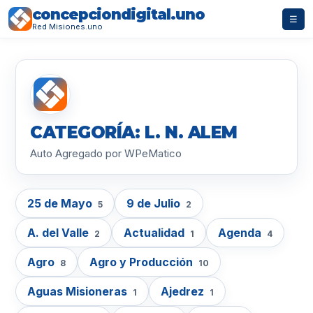
concepciondigital.uno
☰
Red Misiones.uno
CATEGORÍA: L. N. ALEM
Auto Agregado por WPeMatico
25 de Mayo
9 de Julio
5
2
A. del Valle
Actualidad
Agenda
2
1
4
Agro
Agro y Producción
8
10
Aguas Misioneras
Ajedrez
1
1