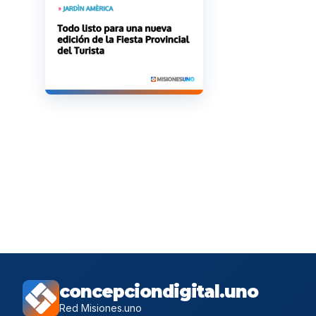
concepciondigital.uno
Red Misiones.uno