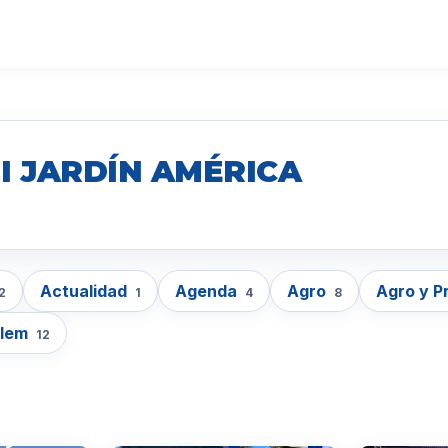
I JARDÍN AMÉRICA
Actualidad
Agenda
Agro
Agro y P
2
1
4
8
lem
12