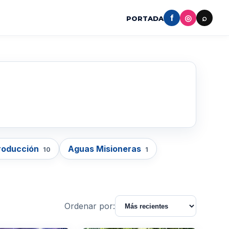
f
◎
⌕
PORTADA
roducción
Aguas Misioneras
10
1
Ordenar por: