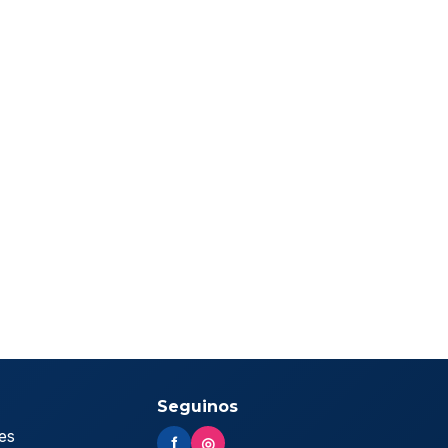
Seguinos
es
f
◎