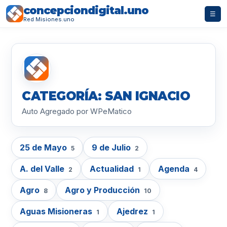
concepciondigital.uno
☰
Red Misiones.uno
CATEGORÍA: SAN IGNACIO
Auto Agregado por WPeMatico
25 de Mayo
9 de Julio
5
2
A. del Valle
Actualidad
Agenda
2
1
4
Agro
Agro y Producción
8
10
Aguas Misioneras
Ajedrez
1
1