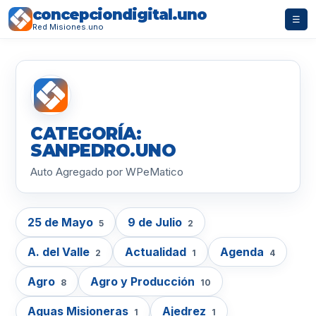
concepciondigital.uno
☰
Red Misiones.uno
CATEGORÍA:
SANPEDRO.UNO
Auto Agregado por WPeMatico
25 de Mayo
9 de Julio
5
2
A. del Valle
Actualidad
Agenda
2
1
4
Agro
Agro y Producción
8
10
Aguas Misioneras
Ajedrez
1
1