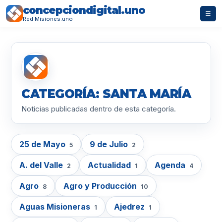
concepciondigital.uno
☰
Red Misiones.uno
CATEGORÍA: SANTA MARÍA
Noticias publicadas dentro de esta categoría.
25 de Mayo
9 de Julio
5
2
A. del Valle
Actualidad
Agenda
2
1
4
Agro
Agro y Producción
8
10
Aguas Misioneras
Ajedrez
1
1