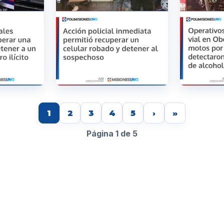
1
2
3
4
5
›
»
Página 1 de 5