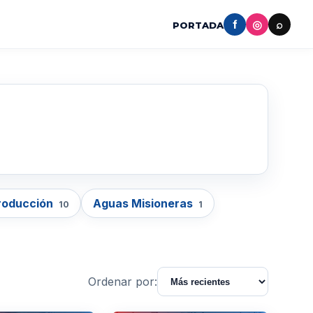
f
◎
⌕
PORTADA
roducción
Aguas Misioneras
10
1
Ordenar por: