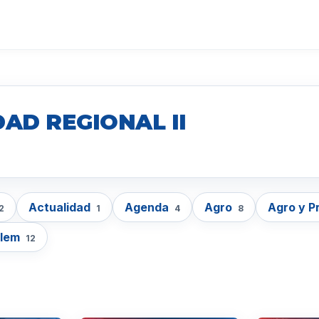
AD REGIONAL II
Actualidad
Agenda
Agro
Agro y P
2
1
4
8
lem
12