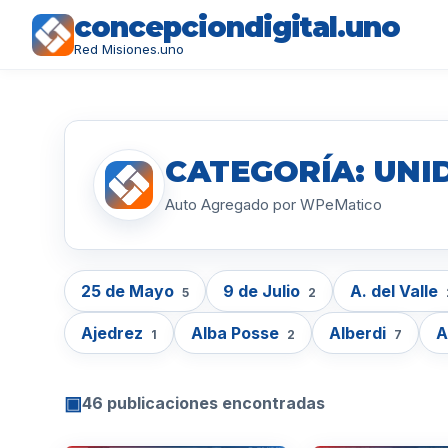
concepciondigital.uno
Red Misiones.uno
CATEGORÍA: UNID
Auto Agregado por WPeMatico
25 de Mayo
9 de Julio
A. del Valle
5
2
Ajedrez
Alba Posse
Alberdi
A
1
2
7
▣
46 publicaciones encontradas